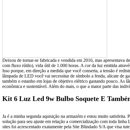
Deixou de tornar-se fabricada e vendida em 2016, mas apresentava de
com fluxo rútilo), vida útil de 1.000 horas. A cor da luz emitida atra
Isso porque, em direção a medida que você conserta, a tensão é redis
lâmpada de LED você vai necessitar de símbolo a fenda, alicate de gal
também o estanho em lojas de objetivo elétrico gastando pouco. As 
econômica e sustentável. Além do mais, o que a maior parte das indi
Kit 6 Luz Led 9w Bulbo Soquete E També
Ja é a minha segunda aquisição na armazém e estou muito satisfeita.
solução para seu ajuste em relação a comercialização com toda linh
sites foi acrescentado exatamente pela Site Blindado S/A que visa tut