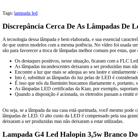
Tags:
lampada led
Discrepância Cerca De As Lâmpadas De Led
A tecnologia dessa lâmpada e bem elaborada, e sua essencial caracterís
do que outros modelos com a mesma potência. No vídeo foi usada u
são para favorecer a troca de lâmpadas melhor comuns por estas, que
Os destaques positivos, nesse situação, ficaram com a FLC Le
As lâmpadas incandescentes deixaram a ser produzidas mas não 
Encontre a luz que mais se adequa ao seu lustre e similarment
Isto é, substituir as lâmpadas do luz pelas de LED é considera
É isso que nós da Iluminim buscamos diariamente e, portan
As lâmpadas LED certificadas da Kian, por exemplo, suportam
Quando a disposição é acionada, os eletrodos passam a emitir 
Ou seja, se a lâmpada da sua casa está queimada, você mesmo pode con
lâmpadas de LED. O alto custo da LED é compensado pela sua grande 
deixaram a ser produzidas mas não deixaram a estar utilizadas.
Lampada G4 Led Halopin 3,5w Branco Do