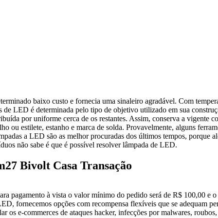
terminado baixo custo e fornecia uma sinaleiro agradável. Com tempera
vés de LED é determinada pelo tipo de objetivo utilizado em sua construç
tribuída por uniforme cerca de os restantes. Assim, conserva a vigente 
ho ou estilete, estanho e marca de solda. Provavelmente, alguns ferrame
lâmpadas a LED são as melhor procuradas dos últimos tempos, porque al
víduos não sabe é que é possível resolver lâmpada de LED.
m27 Bivolt Casa Transação
 Para pagamento à vista o valor mínimo do pedido será de R$ 100,00 e 
a LED, fornecemos opções com recompensa flexíveis que se adequam per
elar os e-commerces de ataques hacker, infecções por malwares, roubos,