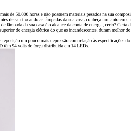
ais de 50.000 horas e não possuem materiais pesados na sua composiç
 Antes de sair trocando as lâmpadas da sua casa, conheça um tanto em ci
s de lâmpada da sua casa é o alcance da conta de energia, certo? Ce
erior de energia elétrica do que as incandescentes, duram melhor de
 reposição um pouco mais depressão com relação às especificações do o
 têm 94 volts de força distribuída em 14 LEDs.