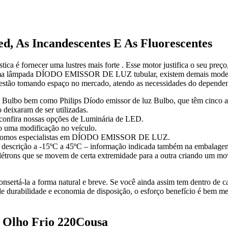
, As Incandescentes E As Fluorescentes
tica é fornecer uma lustres mais forte . Esse motor justifica o seu pre
ma lâmpada DÍODO EMISSOR DE LUZ tubular, existem demais modelos c
 estão tomando espaço no mercado, atendo as necessidades do dependen
d Bulbo bem como Philips Díodo emissor de luz Bulbo, que têm cinco a
deixaram de ser utilizadas.
e confira nossas opções de Luminária de LED.
do uma modificação no veículo.
to, somos especialistas em DÍODO EMISSOR DE LUZ.
 descrição a -15ºC a 45ºC – informação indicada também na embalage
elétrons que se movem de certa extremidade para a outra criando um mo
sertá-la a forma natural e breve. Se você ainda assim tem dentro de cas
durabilidade e economia de disposição, o esforço benefício é bem mel
 Olho Frio 220Cousa